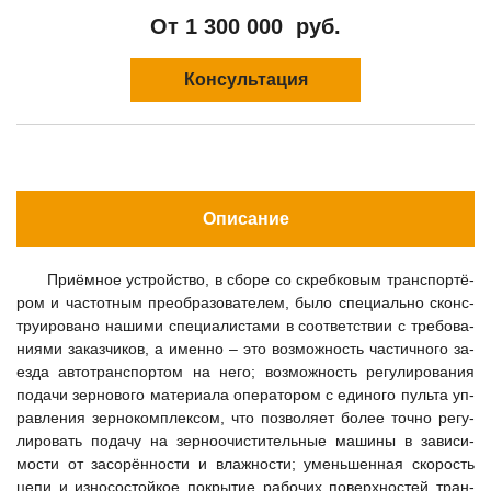
От
1 300 000
руб.
Консультация
Описание
При­ём­ное ус­трой­ство, в сбо­ре со скреб­ко­вым тран­спор­тё­
ром и час­тот­ным пре­об­ра­зо­ва­те­лем, бы­ло спе­ци­аль­но сконс­
тру­иро­ва­но на­ши­ми спе­ци­алис­та­ми в со­от­ветс­твии с тре­бо­ва­
ни­ями за­каз­чи­ков, а имен­но – это воз­мож­ность час­тич­но­го за­
ез­да ав­тот­ран­спор­том на не­го; воз­мож­ность ре­гу­ли­ро­ва­ния
по­да­чи зер­но­во­го ма­те­ри­ала опе­ра­то­ром с еди­но­го пуль­та уп­
рав­ле­ния зер­но­ком­плек­сом, что поз­во­ля­ет бо­лее точ­но ре­гу­
ли­ро­вать по­да­чу на зер­но­очис­ти­тель­ные ма­ши­ны в за­ви­си­
мос­ти от за­со­рён­нос­ти и влаж­нос­ти; умень­шен­ная ско­рость
це­пи и из­но­сос­той­кое пок­ры­тие ра­бо­чих по­вер­хнос­тей тран­