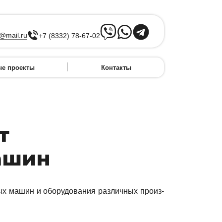
@mail.ru
+7 (8332) 78-67-02
ые проекты
Контакты
т
ашин
ных ма­шин и обо­ру­до­ва­ния раз­лич­ных про­из­