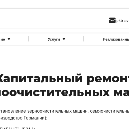
pkb-sv
ние
Услуги
Реализованн
Капитальный ремон
ноочистительных м
а­нов­ле­ние зер­но­очис­ти­тель­ных ма­шин, се­мя­очис­ти­тель­
­из­водс­тво Гер­ма­нии):