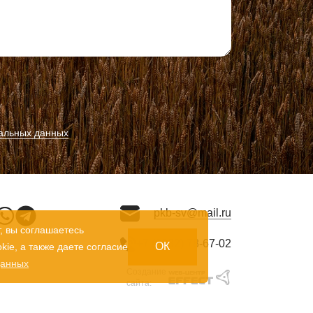
альных данных
pkb-sv@mail.ru
, вы соглашаетесь
+7 (8332) 78-67-02
ОК
ie, а также даете согласие
данных
Создание
сайта: