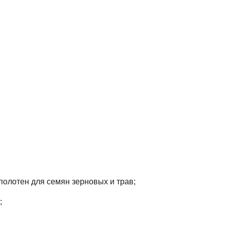
 по­ло­тен для се­мян зер­но­вых и трав;
;