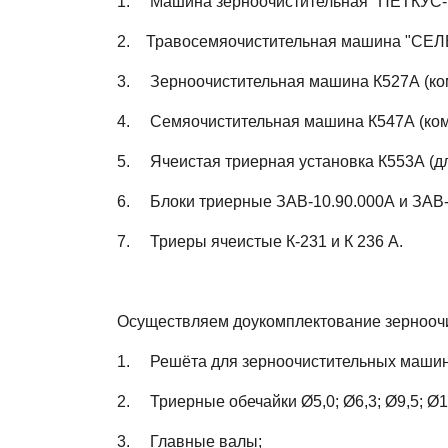
1. Ма­ши­на зер­но­очис­ти­тель­ная "ПЕТ­КУ
2. Тра­во­се­мя­очис­ти­тель­ная ма­ши­на "СЕ­
3. Зер­но­очис­ти­тель­ная ма­ши­на К527А (ко
4. Се­мя­очис­ти­тель­ная ма­ши­на К547А (ком
5. Яче­ис­тая три­ер­ная ус­та­нов­ка К553А (дл
6. Бло­ки три­ер­ные ЗАВ-10.90.000А и ЗАВ-
7. Три­еры яче­ис­тые К-231 и К 236 А.
Осу­щест­вля­ем до­уком­плек­то­ва­ние зер­но­оч
1. Ре­шё­та для зер­но­очис­ти­тель­ных ма­шин 
2. Три­ер­ные обе­чай­ки Ø5,0; Ø6,3; Ø9,5; Ø11,
3. Глав­ные ва­лы;