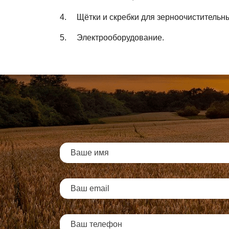
4. Щёт­ки и скреб­ки для зер­но­очис­ти­тель­
5. Элек­тро­обо­ру­до­ва­ние.