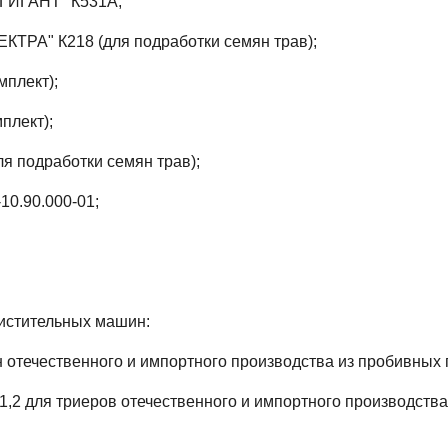
С-ГИ­ГАНТ" К531А;
ЛЕК­ТРА" К218 (для под­ра­бот­ки се­мян трав);
м­плект);
­плект);
я под­ра­бот­ки се­мян трав);
10.90.000-01;
ис­ти­тель­ных ма­шин:
оте­чес­твен­но­го и им­пор­тно­го про­из­водс­тва из про­бив­ных
2 для три­еров оте­чес­твен­но­го и им­пор­тно­го про­из­водс­тва