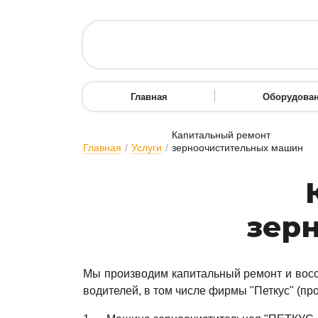
Главная
Оборудова
Капитальный ремонт
Главная
/
Услуги
/
зерноочистительных машин
зер
Мы про­из­во­дим ка­пи­таль­ный ре­монт и вос­ст
во­ди­те­лей, в том чис­ле фир­мы "Пет­кус" (про