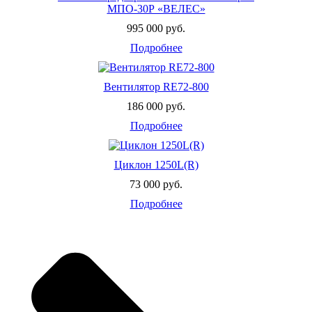
решёт
механизм
МПО-30Р «ВЕЛЕС»
Очистка средних и
щёточный
995 000 руб.
нижних решёт
механизм
Тип вентилятора
радиальный
Подробнее
Количество
перемещаемого
11000
воздуха, м3/ч
Вентилятор RE72-800
Суммарная
186 000 руб.
установленная
13,5
мощность, кВт
Подробнее
Обслуживающий
1
персонал, чел.
Циклон 1250L(R)
73 000 руб.
Подробнее