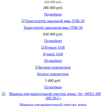
на вторичной очистке
328 000 руб.
(фракционирование/
286 000 руб.
семенной режим)
до 10
Подробнее
семян пшеницы
влажностью до 16% и
содержании сорных
примесей до 3%
Транспортёр завальной ямы ТПВ-50
Габаритные
630 000 руб.
размеры, мм
Подробнее
длина
3000
ширина
2800
высота
3350
Бункер ЗАВ
Масса, кг.
2400
Подробнее
Количество
решётных станов,
2
шт
Колено поворотное
Количество решёт,
35
шт
5 400 руб.
Количество
Подробнее
решётных
3
плоскостей, шт
Размеры решёт, мм
710х295
Очистка верхних
щёточный
Машина предварительной очистки зерна