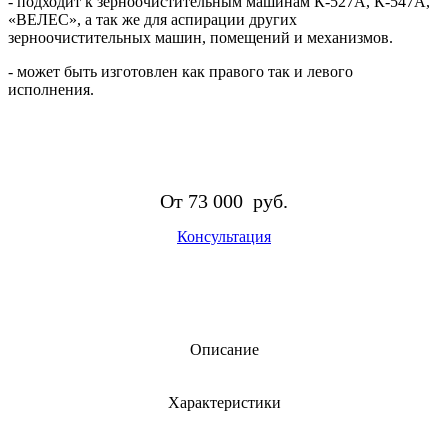
- подходит к зерноочистительным машинам К-527А, К-547А,
«ВЕЛЕС», а так же для аспирации других
зерноочистительных машин, помещений и механизмов.
- может быть изготовлен как правого так и левого
исполнения.
От
73 000
руб.
Консультация
Описание
Характеристики
Сухой циклон L(R) 1250 с тангенциальным входом
предназначен для улавливания пыли с размером частиц более
100 мкм, сорняков, зерновой, древесной пыли и других