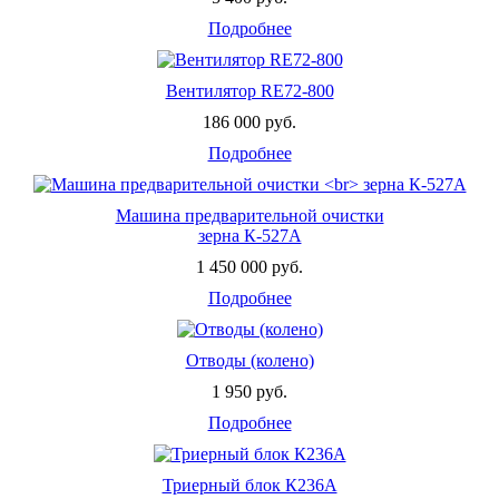
Подробнее
Допустимая температура
нагнетаемого воздуха,
85
град
Вентилятор RE72-800
186 000 руб.
Подробнее
Производительность, м 3 /
7000
ч
Машина предварительной очистки
зерна К-527А
Эффективность очистки,
80-98
1 450 000 руб.
%
Подробнее
Масса, кг
275
Отводы (колено)
1 950 руб.
Габаритные размеры:
Подробнее
длина
1250
Триерный блок К236А